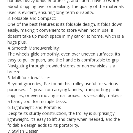
handles heavy loads effortlessly, and I don’t have to worry 
about it tipping over or breaking. The quality of the materials 
used is evident, ensuring long-term durability.

3. Foldable and Compact:

One of the best features is its foldable design. It folds down 
easily, making it convenient to store when not in use. It 
doesn’t take up much space in my car or at home, which is a 
huge plus.

4. Smooth Maneuverability:

The wheels glide smoothly, even over uneven surfaces. It’s 
easy to pull or push, and the handle is comfortable to grip. 
Navigating through crowded stores or narrow aisles is a 
breeze.

5. Multifunctional Use:

Beyond groceries, I’ve found this trolley useful for various 
purposes. It’s great for carrying laundry, transporting picnic 
supplies, or even moving small boxes. Its versatility makes it 
a handy tool for multiple tasks.

6. Lightweight and Portable:

Despite its sturdy construction, the trolley is surprisingly 
lightweight. It’s easy to lift and carry when needed, and the 
foldable design adds to its portability.

7. Stylish Design:
